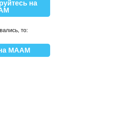
руйтесь на
АМ
вались, то:
 на МААМ