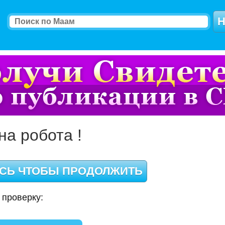
на робота !
 проверку: