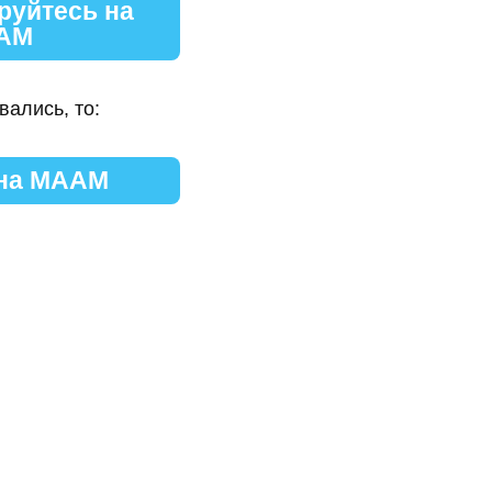
руйтесь на
АМ
вались, то:
 на МААМ