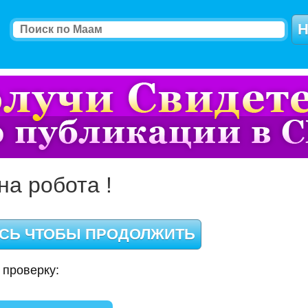
на робота !
 проверку: