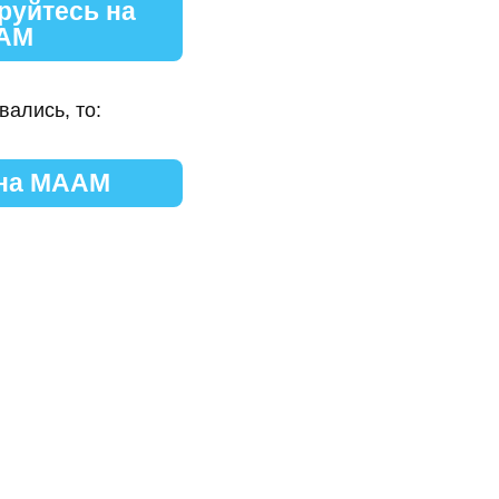
руйтесь на
АМ
вались, то:
 на МААМ