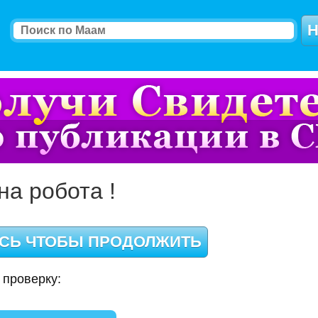
на робота !
 проверку: