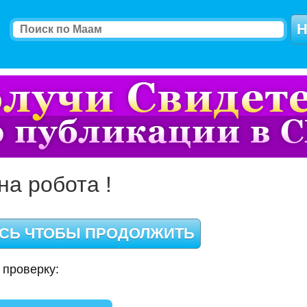
на робота !
 проверку: