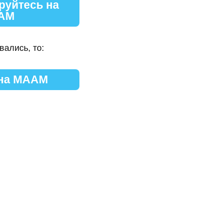
руйтесь на
АМ
вались, то:
 на МААМ