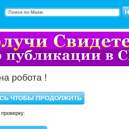
на робота !
 проверку: