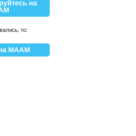
руйтесь на
АМ
вались, то:
 на МААМ