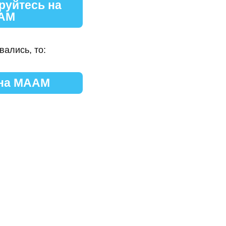
руйтесь на
АМ
вались, то:
 на МААМ