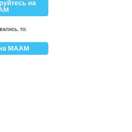
руйтесь на
АМ
вались, то:
 на МААМ