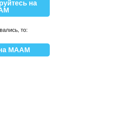
руйтесь на
АМ
вались, то:
 на МААМ