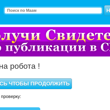
на робота !
 проверку: