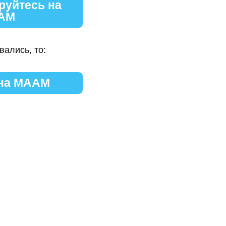
руйтесь на
АМ
вались, то:
 на МААМ