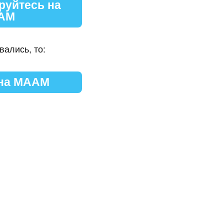
руйтесь на
АМ
вались, то:
 на МААМ