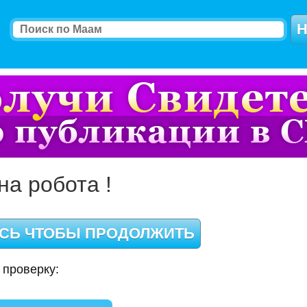
на робота !
 проверку: