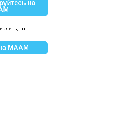
руйтесь на
АМ
вались, то:
 на МААМ