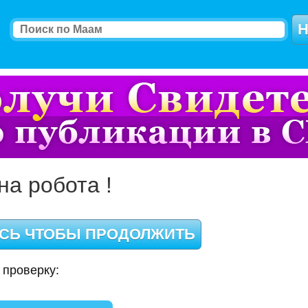
на робота !
 проверку: