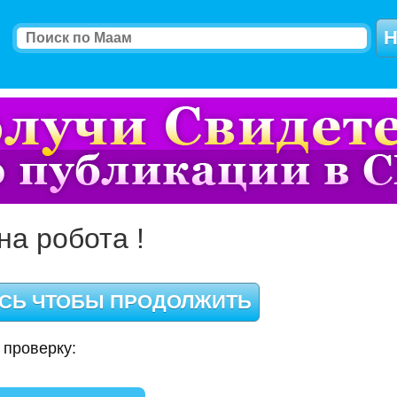
на робота !
 проверку: