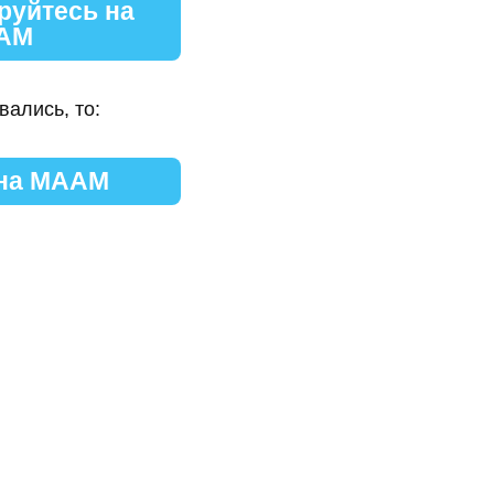
руйтесь на
АМ
вались, то:
 на МААМ