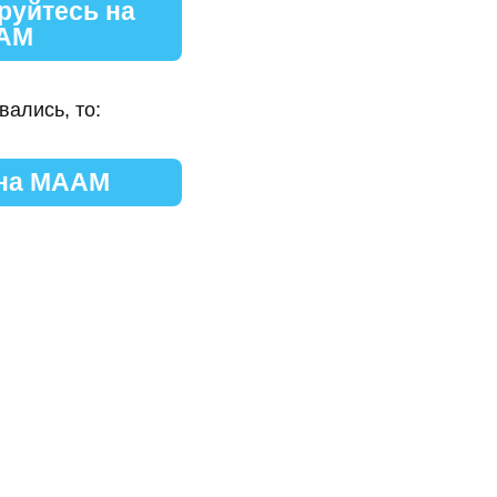
руйтесь на
АМ
вались, то:
 на МААМ