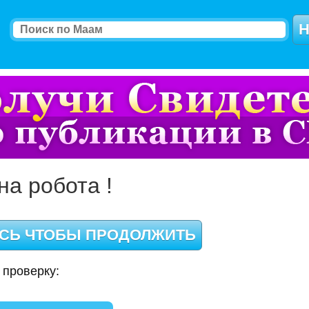
на робота !
 проверку: