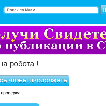
на робота !
 проверку: