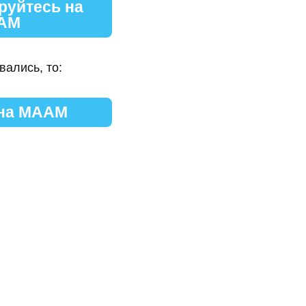
руйтесь на
АМ
вались, то:
 на МААМ