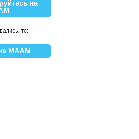
руйтесь на
АМ
вались, то:
 на МААМ