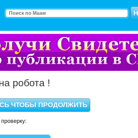
на робота !
 проверку: