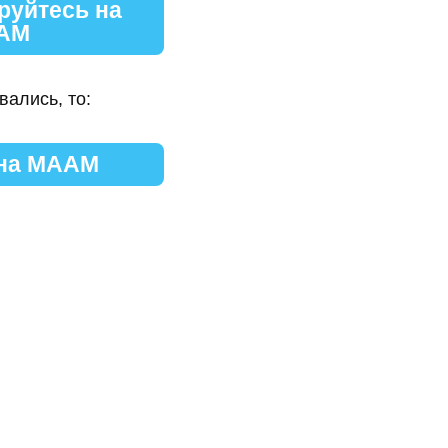
руйтесь на
АМ
вались, то:
 на МААМ