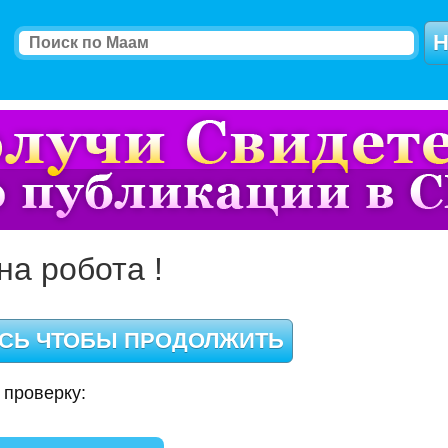
на робота !
 проверку: