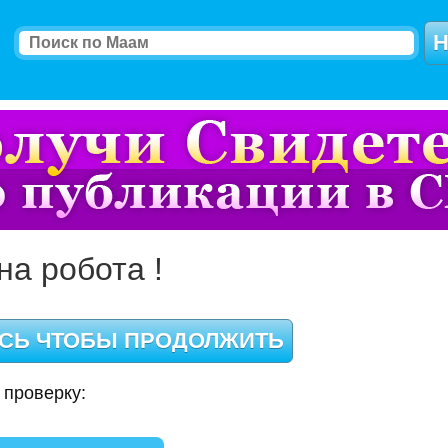
на робота !
 проверку: