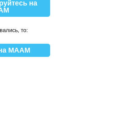
руйтесь на
АМ
вались, то:
 на МААМ