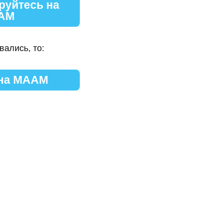
руйтесь на
АМ
вались, то:
 на МААМ