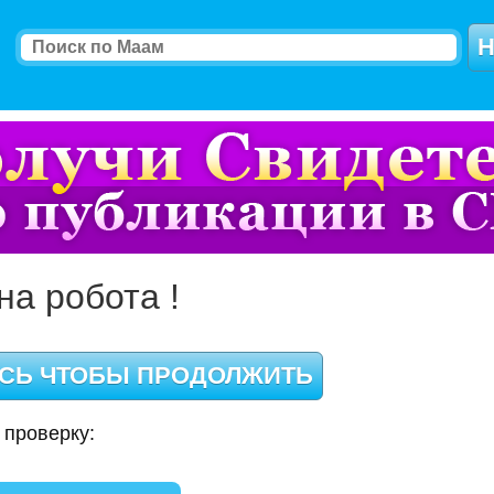
на робота !
 проверку: