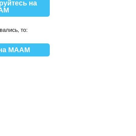
руйтесь на
АМ
вались, то:
 на МААМ