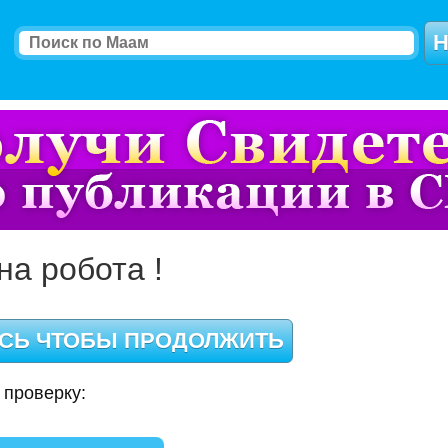
на робота !
 проверку: