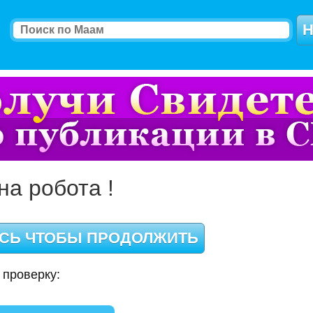
на робота !
 проверку: