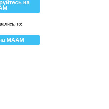
руйтесь на
АМ
вались, то:
 на МААМ