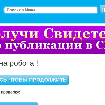
на робота !
 проверку: