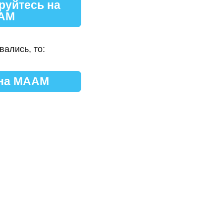
руйтесь на
АМ
вались, то:
 на МААМ