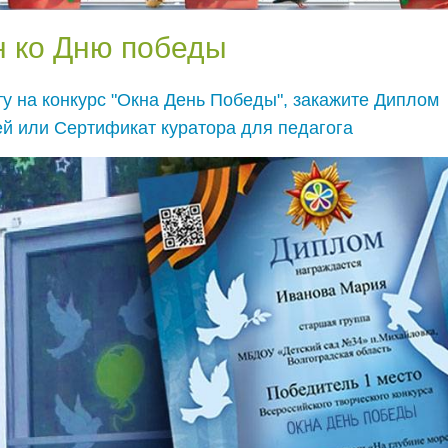
н ко Дню победы
у на конкурс "Окна День Победы", закажите Диплом
ей или Сертификат куратора для педагога