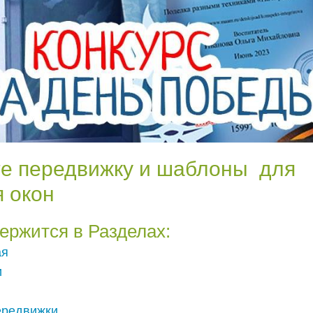
те передвижку и шаблоны для
 окон
ержится в Разделах:
ая
и
ередвижки