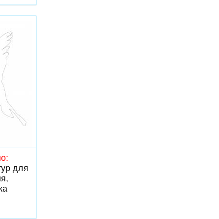
ь
о:
тур для
я,
ка