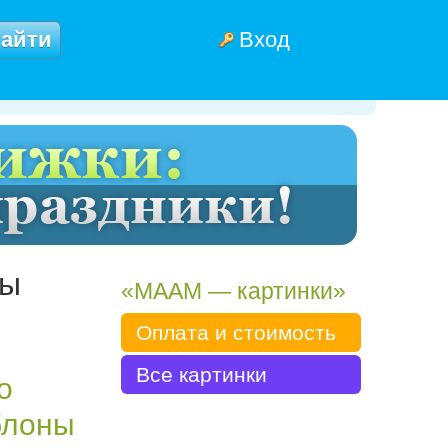
Вход
ны
«МААМ — картинки»
Оплата и стоимость
Все картинки
о
блоны