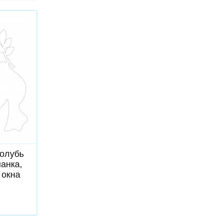
ь
олубь
анка,
 окна