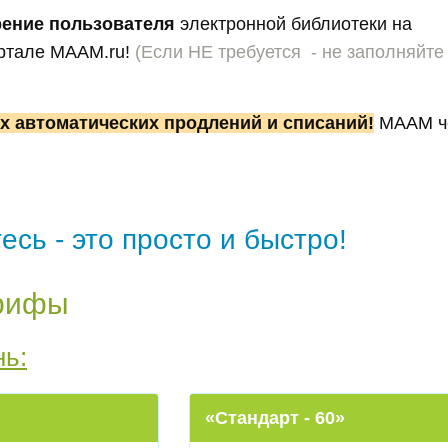
рение пользователя
электронной библиотеки на
ртале MAAM.ru!
(Если НЕ требуется - не заполняйте
х автоматических продлений и списаний!
МААМ че
есь - это просто и быстро!
рифы
ь:
«Стандарт - 60»