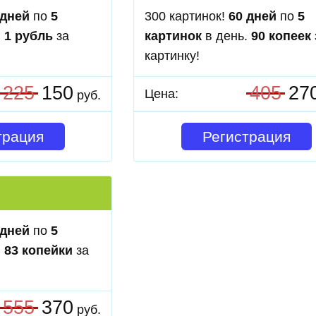
 дней
по
5
300 картинок!
60 дней
по
5
.
1 рубль
за
картинок
в день.
90 копеек
картинку!
225
150
405
27
Цена:
руб.
трация
Регистрация
 дней
по
5
.
83 копейки
за
555
370
руб.