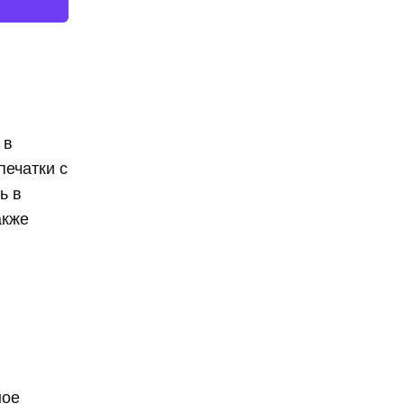
 в
печатки с
ь в
акже
ное