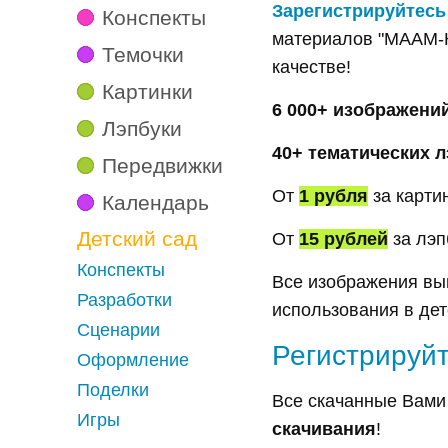
Зарегистрируйтесь
Конспекты
материалов "МААМ-К
Темочки
качестве!
Картинки
6 000+ изображени
Лэпбуки
40+ тематических 
Передвижки
От
1 рубля
за картин
Календарь
Детский сад
От
15 рублей
за лэп
Конспекты
Все изображения в
Разработки
использования в дет
Сценарии
Регистрируйт
Оформление
Поделки
Все скачанные Вами
Игры
скачивания
!