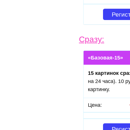
Регис
Сразу:
«Базовая-15»
15 картинок сра
на 24 часа). 10 р
картинку.
Цена:
Регис