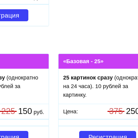
трация
«Базовая - 25»
зу
(однократно
25 картинок сразу
(однокра
ублей за
на 24 часа). 10 рублей за
картинку.
225
150
375
25
Цена:
руб.
трация
Регистрация