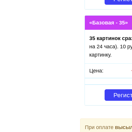
«Базовая - 35»
35 картинок сра
на 24 часа). 10 р
картинку.
Цена:
Регис
При оплате
высыл