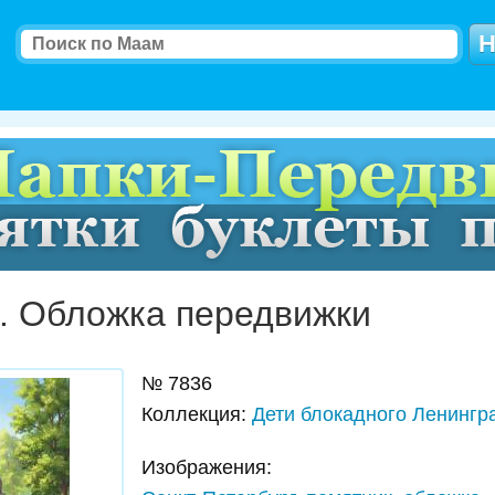
. Обложка передвижки
№
7836
Коллекция
:
Дети блокадного Ленингр
Изображения: