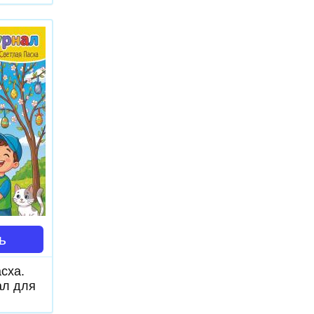
ь
сха.
л для