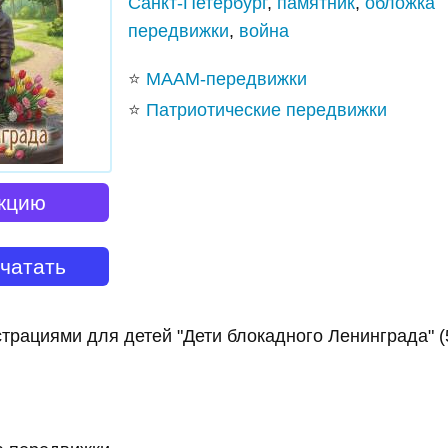
Санкт-Петербург
,
памятник
,
обложка
передвижки
,
война
⭐
МААМ-передвижки
⭐
Патриотические передвижки
кцию
ечатать
трациями для детей "Дети блокадного Ленинграда" (