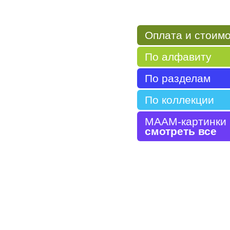
Передвижка дл
родителей
Оплата и стоим
По алфавиту
По разделам
По коллекции
МААМ-картинки
смотреть все