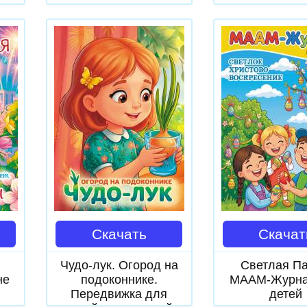
я
од
Скачать
Скачат
Чудо-лук. Огород на
Светлая Па
не
подоконнике.
МААМ-Журна
Передвижка для
детей