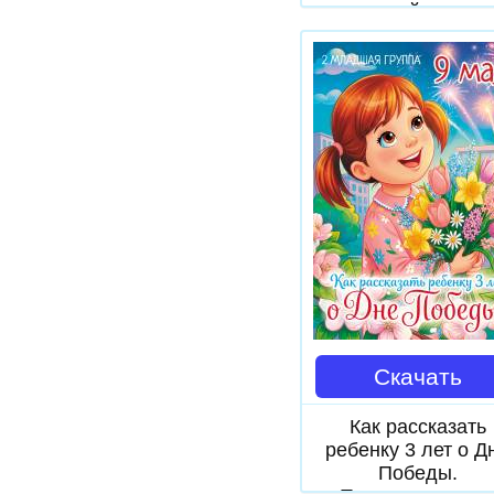
спокойствия.
Передвижка дл
родителей в пери
адаптации
Скачать
Как рассказать
ребенку 3 лет о Д
Победы.