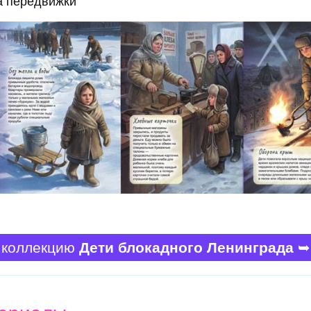
а передвижки
 коллекцию
Дети блокадного Ленинграда
➥