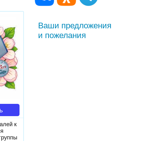
Ваши предложения
и пожелания
ь
алей к
ля
группы