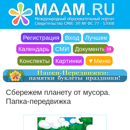
Регистрация
Вход
Лучшее
Календарь
СМИ
Документы
!!!
Конспекты
Картинки
▼Меню
Сбережем планету от мусора.
Папка-передвижка