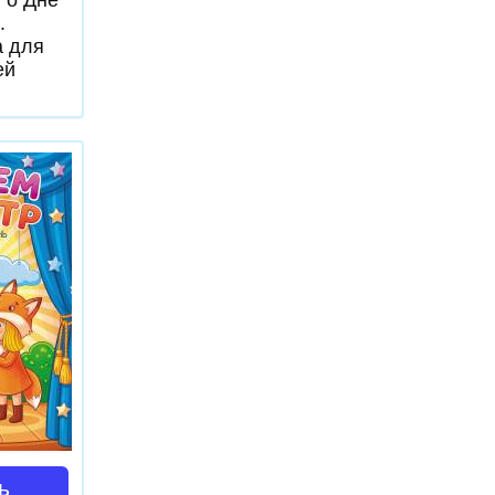
.
 для
ей
ь