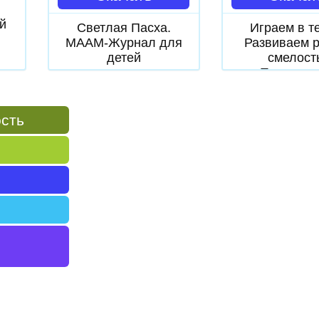
я
й
Светлая Пасха.
Играем в т
МААМ-Журнал для
Развиваем р
детей
смелост
Передви
ость