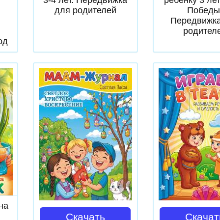
для родителей
Победы
Передвижка
я
родител
од
на
Скачать
Скачат