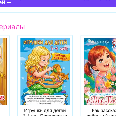
тей
➥
ериалы
Скачать
Скачат
Игрушки для детей
Как расска
3-4 лет. Передвижка
ребенку 3 ле