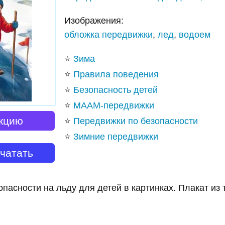
Изображения:
обложка передвижки
,
лед
,
водоем
⭐
Зима
⭐
Правила поведения
⭐
Безопасность детей
⭐
МААМ-передвижки
кцию
⭐
Передвижки по безопасности
⭐
Зимние передвижки
ечатать
пасности на льду для детей в картинках. Плакат из 