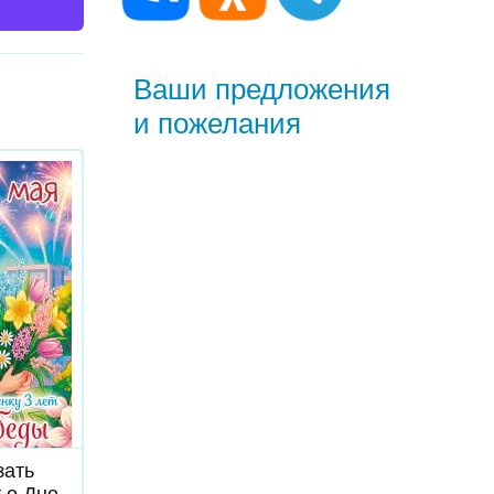
Ваши предложения
и пожелания
ь
зать
т о Дне