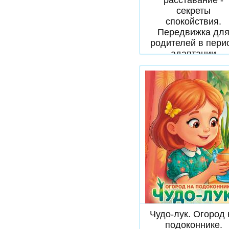
секреты
спокойствия.
Передвижка дл
родителей в пери
адаптации
Скачать
Чудо-лук. Огород 
подоконнике.