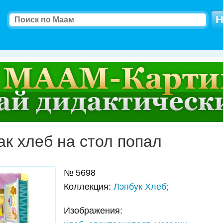
ак хлеб на стол попал
№
5698
Коллекция
:
Лэпбук Хлеб;
Изображения: