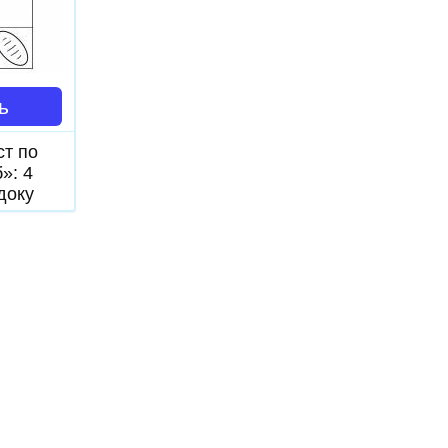
ь
ст по
»: 4
доку