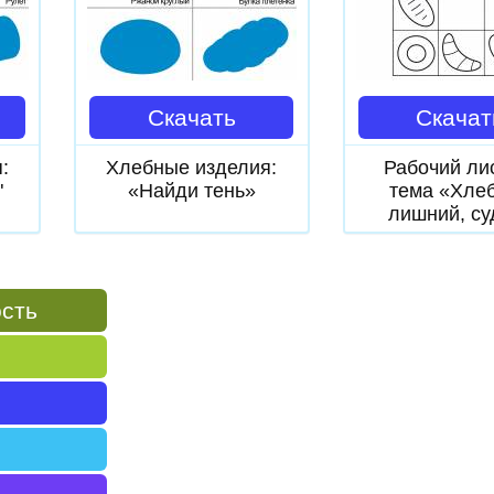
Скачать
Скачат
:
Хлебные изделия:
Рабочий ли
"
«Найди тень»
тема «Хлеб
лишний, су
ость