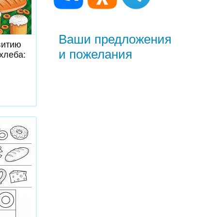
ь
Ваши предложения
витию
и пожелания
 хлеба: