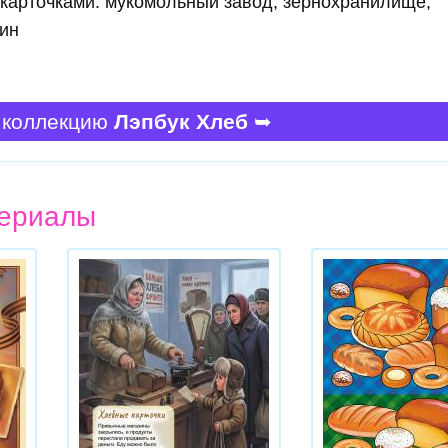
 карточками: мукомольный завод, зернохранилище,
зин
 коллекцию
Лэпбук Хлеб
➥
ериалы