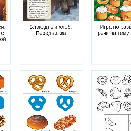
Скачать
Скачат
ей.
Блокадный хлеб.
Игра по раз
 с
Передвижка
речи на тему
кой