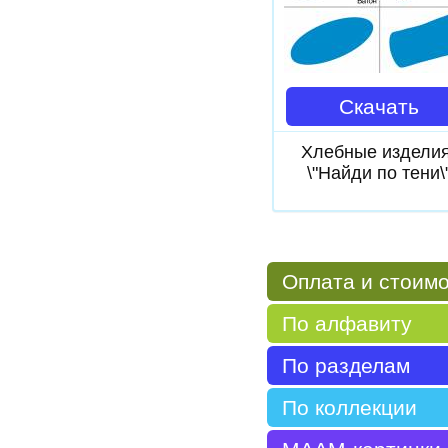
Скачать
Хлебные изделия
\"Найди по тени\
Оплата и стоим
По алфавиту
По разделам
По коллекции