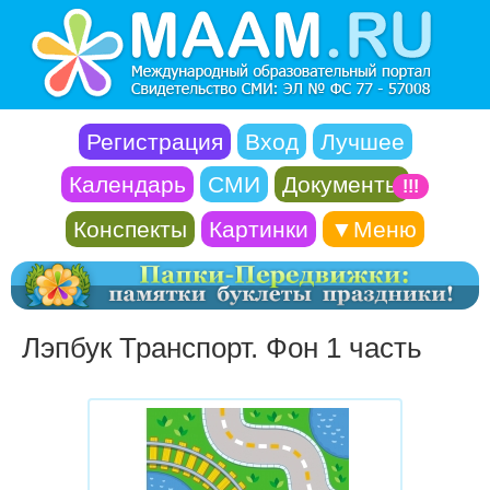
Регистрация
Вход
Лучшее
Календарь
СМИ
Документы
!!!
Конспекты
Картинки
▼Меню
Лэпбук Транспорт. Фон 1 часть