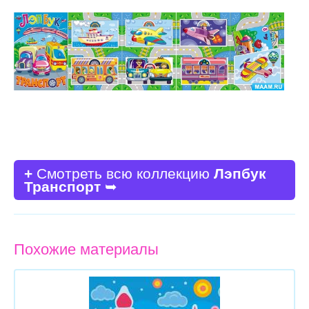
+
Смотреть всю коллекцию
Лэпбук
Транспорт
➥
Похожие материалы