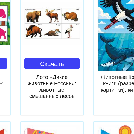
Скачать
Скачат
Лото «Дикие
Животные Кр
»:
животные России»:
книги (разр
животные
картинки): ки
смешанных лесов