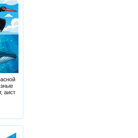
ь
асной
езные
т, аист