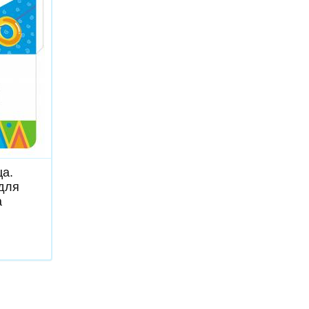
ь
а.
для
а