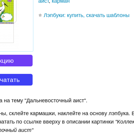
аист
,
карман
⭐
Лэпбуки: купить, скачать шаблоны
кцию
ечатать
а на тему "Дальневосточный аист".
ы, склейте кармашки, наклейте на основу лэпбука. 
атать по ссылке вверху в описании картинки
"Колле
точный аист"