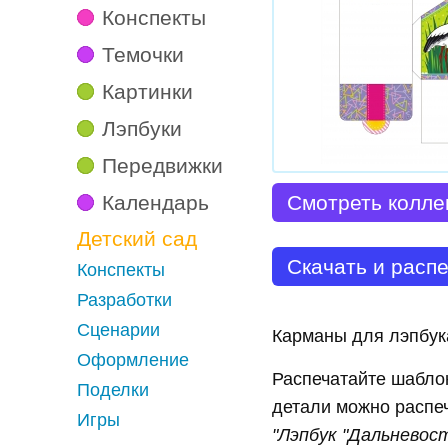
Конспекты
Темочки
Картинки
Лэпбуки
Передвижки
Календарь
Смотреть колле
Детский сад
Скачать и расп
Конспекты
Разработки
Сценарии
Карманы для лэпбук
Оформление
Распечатайте шаблон
Поделки
детали можно распеч
Игры
"Лэпбук "Дальневос