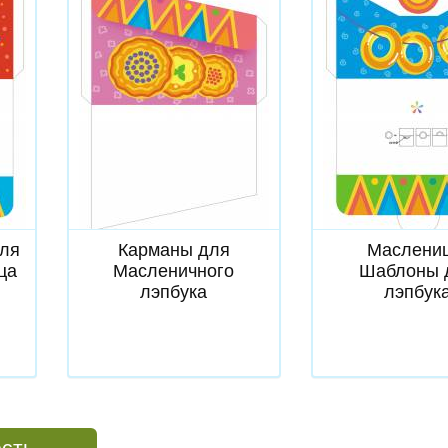
Скачать
Скачат
для
Карманы для
Маслениц
ца
Масленичного
Шаблоны 
лэпбука
лэпбук
ость