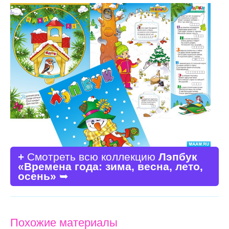
+
Смотреть всю коллекцию
Лэпбук
«Времена года: зима, весна, лето,
осень»
➥
Похожие материалы