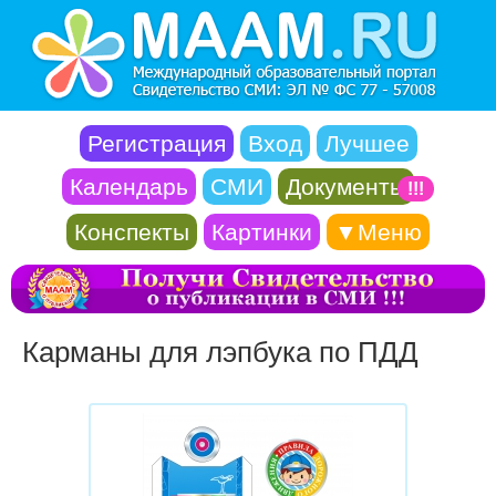
Регистрация
Вход
Лучшее
Календарь
СМИ
Документы
!!!
Конспекты
Картинки
▼Меню
Карманы для лэпбука по ПДД