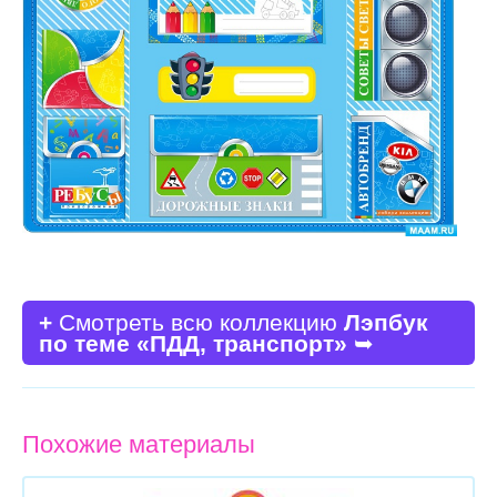
+
Смотреть всю коллекцию
Лэпбук
по теме «ПДД, транспорт»
➥
Похожие материалы