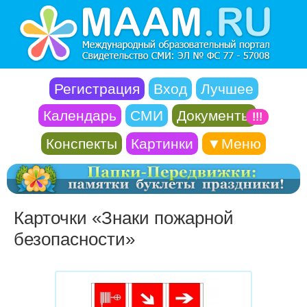
Регистрация
Вход
Лучшее
Календарь
СМИ
Документы
!!!
Конспекты
Картинки
▼Меню
Карточки «Знаки пожарной
безопасности»