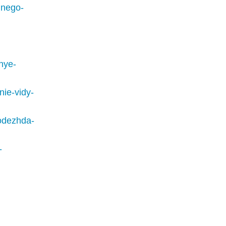
imnego-
znye-
mnie-vidy-
/odezhda-
-