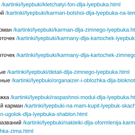
й
/kartinki/lyepbuki/kletchatyi-fon-dlja-lyepbuka.html
ой
/kartinki/lyepbuki/karman-bolshoi-dlja-lyepbuka-na-te
арман
/kartinki/lyepbuki/karman-dlja-zimnego-lyepbuka.h
рточек
/kartinki/lyepbuki/karmany-dlja-kartochek-lyepbuk
рточек
/kartinki/lyepbuki/karmany-dlja-kartochek-zimneg
ные
/kartinki/lyepbuki/detali-dlja-zimnego-lyepbuka.html
шные
/kartinki/lyepbuki/organaizer-i-oblozhka-dlja-bloknot
ижка
/kartinki/lyepbuki/raspashnoi-modul-dlja-lyepbuka.h
ий карман
/kartinki/lyepbuki-na-mam-kupit-lyepbuk-skach
n-ugolok-dlja-lyepbuka-shablon.html
названий
/kartinki/lyepbuki/nakleiki-dlja-oformlenija-kar
hka-zima.html