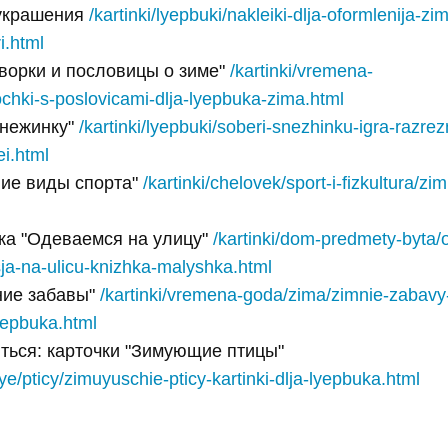
 украшения
/kartinki/lyepbuki/nakleiki-dlja-oformlenija-z
i.html
оворки и пословицы о зиме"
/kartinki/vremena-
chki-s-poslovicami-dlja-lyepbuka-zima.html
снежинку"
/kartinki/lyepbuki/soberi-snezhinku-igra-razre
ei.html
ние виды спорта"
/kartinki/chelovek/sport-i-fizkultura/zi
а "Одеваемся на улицу"
/kartinki/dom-predmety-byta
a-na-ulicu-knizhka-malyshka.html
ние забавы"
/kartinki/vremena-goda/zima/zimnie-zabavy
lyepbuka.html
ться: карточки "Зимующие птицы"
nye/pticy/zimuyuschie-pticy-kartinki-dlja-lyepbuka.html