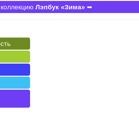
 коллекцию
Лэпбук «Зима»
➥
ость