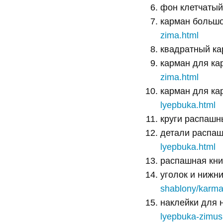
фон клетчаты
карман больш
zima.html
квадратный к
карман для ка
zima.html
карман для ка
lyepbuka.html
круги распаш
детали распа
lyepbuka.html
распашная кн
уголок и нижн
shablony/karma
наклейки для 
lyepbuka-zimus