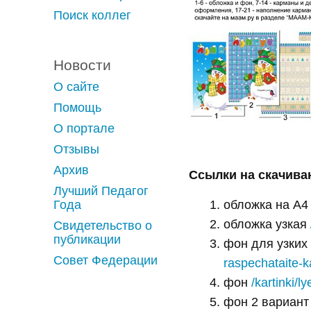
Поиск коллег
Новости
О сайте
Помощь
О портале
Отзывы
Архив
Ссылки на скачива
Лучший Педагог
Года
обложка на А
обложка узкая
Свидетельство о
публикации
фон для узких
Совет Федерации
raspechataite-k
фон
/kartinki/
фон 2 вариан