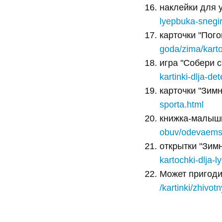
наклейки для
lyepbuka-snegir
карточки "Пог
goda/zima/karto
игра "Собери 
kartinki-dlja-det
карточки "Зим
sporta.html
книжка-малышк
obuv/odevaemsj
открытки "Зим
kartochki-dlja-
Может пригоди
/kartinki/zhivot