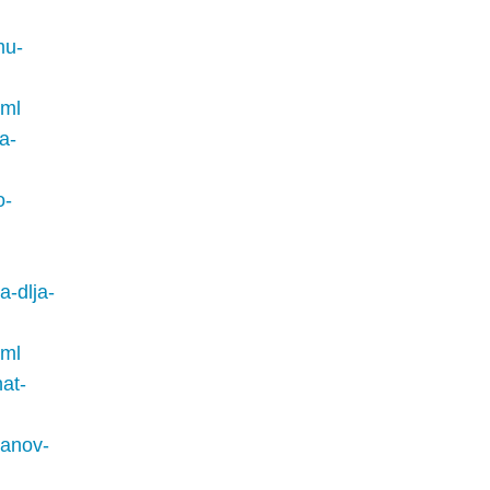
mu-
tml
a-
o-
a-dlja-
tml
at-
manov-