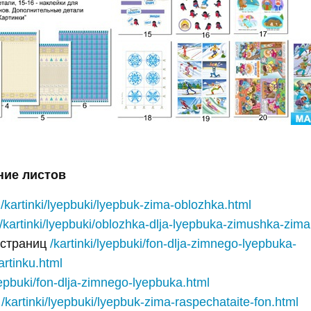
ние листов
4
/kartinki/lyepbuki/lyepbuk-zima-oblozhka.html
/kartinki/lyepbuki/oblozhka-dlja-lyepbuka-zimushka-zima
 страниц
/kartinki/lyepbuki/fon-dlja-zimnego-lyepbuka-
artinku.html
lyepbuki/fon-dlja-zimnego-lyepbuka.html
т
/kartinki/lyepbuki/lyepbuk-zima-raspechataite-fon.html