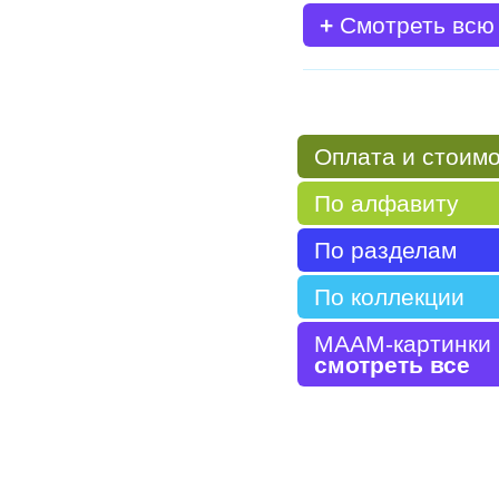
+
Смотреть всю
Оплата и стоим
По алфавиту
По разделам
По коллекции
МААМ-картинки
смотреть все