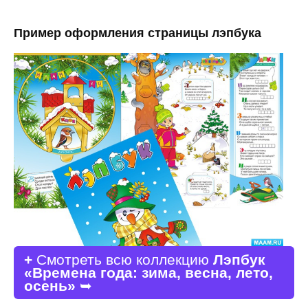
Пример оформления страницы лэпбука
+
Смотреть всю коллекцию
Лэпбук
«Времена года: зима, весна, лето,
осень»
➥