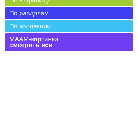
По алфавиту
По разделам
По коллекции
МААМ-картинки
смотреть все