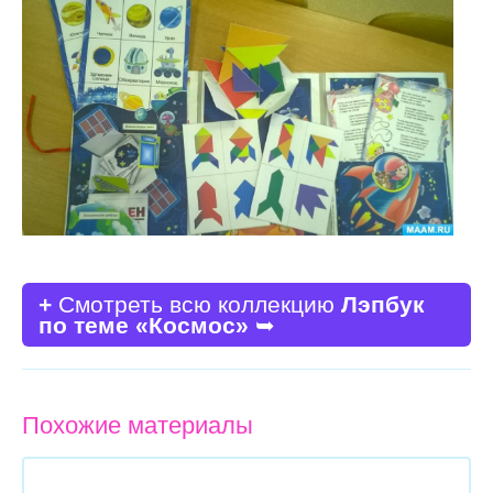
+
Смотреть всю коллекцию
Лэпбук
по теме «Космос»
➥
Похожие материалы