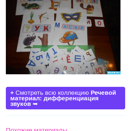
+
Смотреть всю коллекцию
Речевой
материал: дифференциация
звуков
➥
Похожие материалы