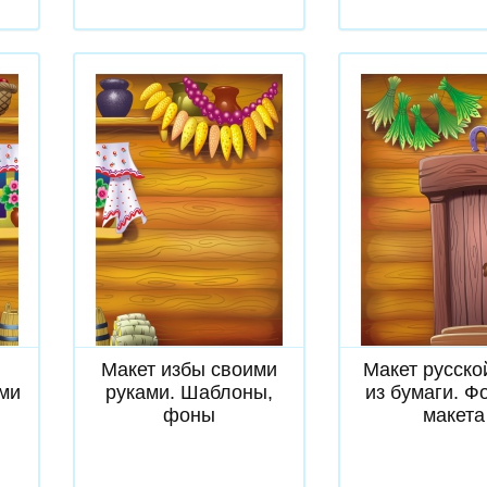
Скачать
Скачат
Макет избы своими
Макет русско
ими
руками. Шаблоны,
из бумаги. Ф
фоны
макета