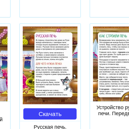
Скачат
Устройство р
я
Скачать
печи. Перед
й
Русская печь.