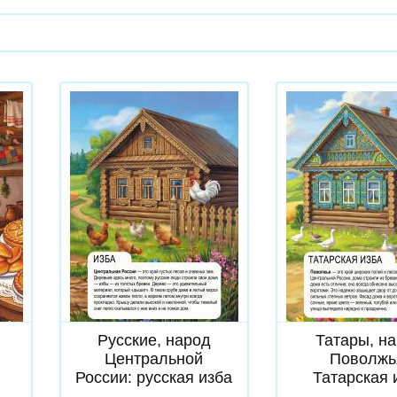
Скачать
Скачат
Русские, народ
Татары, н
Центральной
Поволжь
России: русская изба
Татарская 