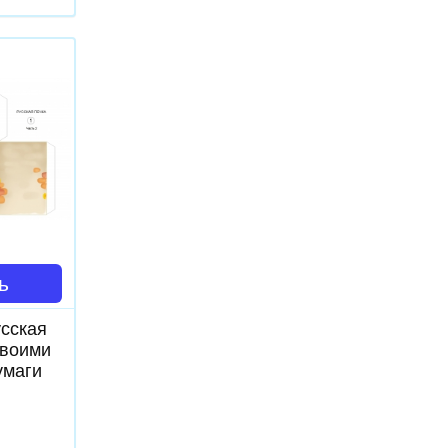
ь
сская
своими
умаги