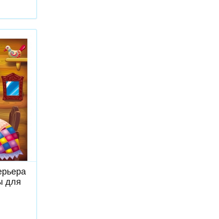
ь
ерьера
ы для