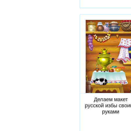
Скачать
Делаем макет
русской избы сво
руками