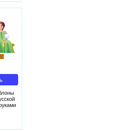
ь
блоны
усской
руками