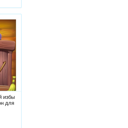
ь
й избы
он для