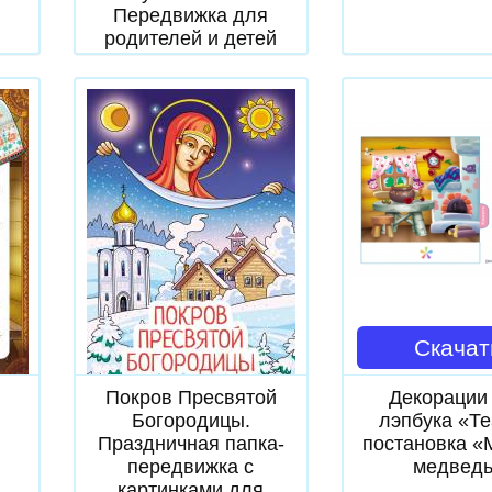
Передвижка для
родителей и детей
Скачать
Скачат
Покров Пресвятой
Декорации
Богородицы.
лэпбука «Те
Праздничная папка-
постановка «
передвижка с
медвед
картинками для