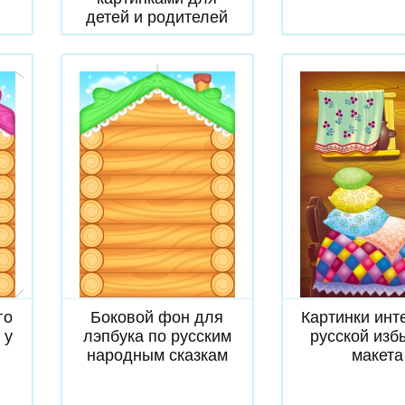
детей и родителей
Скачать
Скачат
го
Боковой фон для
Картинки инт
 у
лэпбука по русским
русской изб
народным сказкам
макета