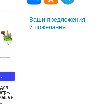
Ваши предложения
и пожелания
ь
 для
атр»,
Маша и
ь»