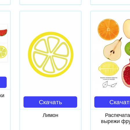
ки
Скачать
Скачат
Лимон
Распечата
вырежи фру