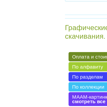
Графически
скачивания.
Оплата и стои
По алфавиту
По разделам
По коллекции
МААМ-картин
смотреть все