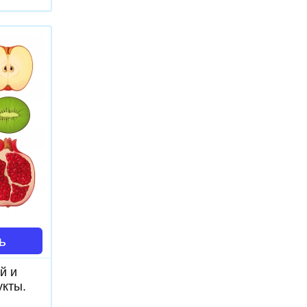
ь
й и
кты.