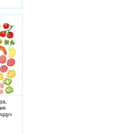
ь
ра,
ия
иццу»