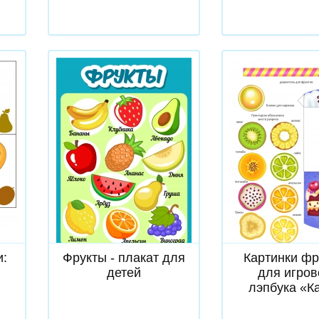
Скачать
Скачат
и:
Фрукты - плакат для
Картинки фр
детей
для игров
лэпбука «К