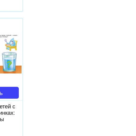
ь
етей с
инках:
ды