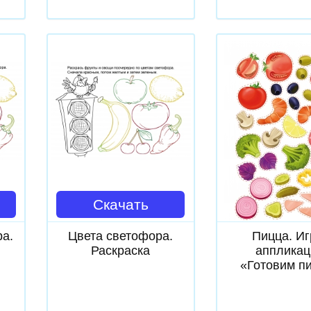
Скачать
Скачат
ра.
Цвета светофора.
Пицца. Иг
Раскраска
аппликац
«Готовим п