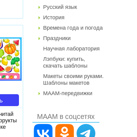
Русский язык
История
Времена года и погода
Праздники
Научная лаборатория
Лэпбуки: купить,
скачать шаблоны
Макеты своими руками.
Шаблоны макетов
МААМ-передвижки
ь
читай
МААМ в соцсетях
фрукты
нке