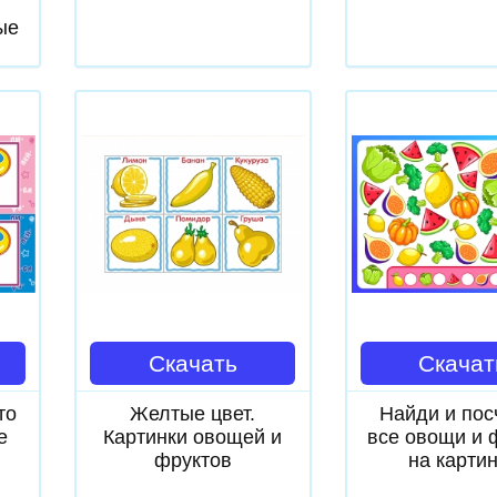
ые
от
Скачать
Скачат
то
Желтые цвет.
Найди и пос
е
Картинки овощей и
все овощи и 
фруктов
на карти