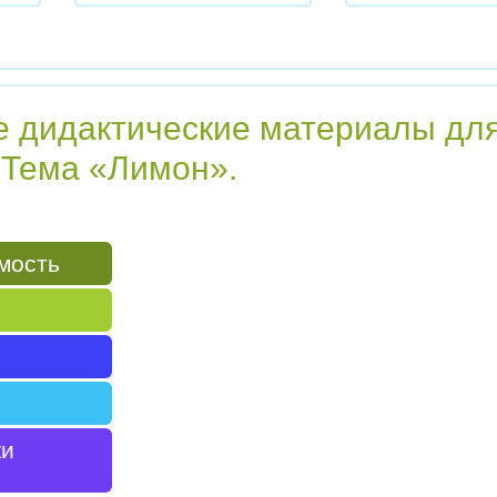
е дидактические материалы дл
 Тема «Лимон».
мость
ки