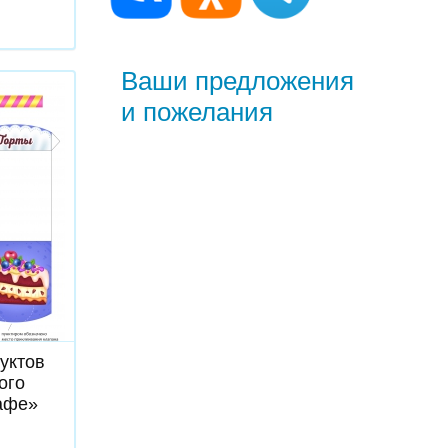
Ваши предложения
и пожелания
ь
уктов
ого
афе»