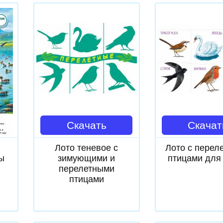
Скачать
Скачат
Лото теневое с
Лото с перел
ы
зимующими и
птицами для
перелетными
птицами