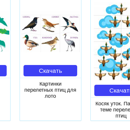
Скачать
Картинки
перелетных птиц для
Скачат
лото
Косяк уток. П
теме перел
птиц