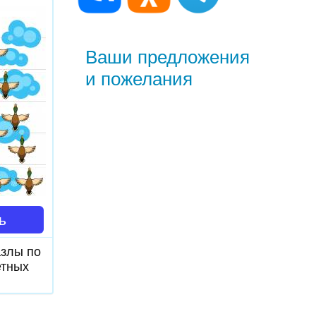
Ваши предложения
и пожелания
ь
азлы по
етных