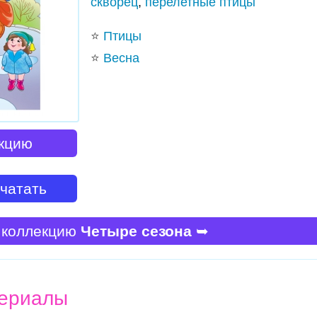
скворец
,
перелетные птицы
⭐
Птицы
⭐
Весна
кцию
ечатать
 коллекцию
Четыре сезона
➥
ериалы